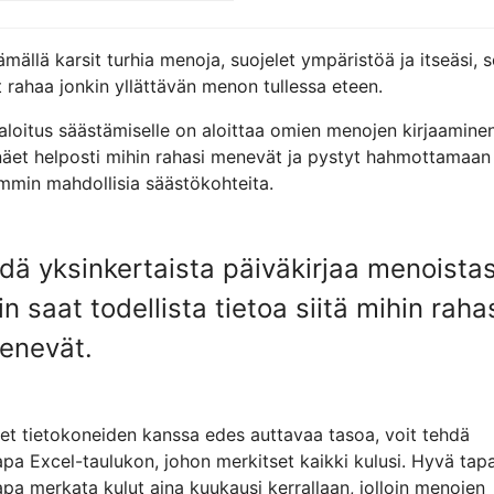
mällä karsit turhia menoja, suojelet ympäristöä ja itseäsi, 
 rahaa jonkin yllättävän menon tullessa eteen.
aloitus säästämiselle on aloittaa omien menojen kirjaaminen
näet helposti mihin rahasi menevät ja pystyt hahmottamaan
mmin mahdollisia säästökohteita.
idä yksinkertaista päiväkirjaa menoistas
in saat todellista tietoa siitä mihin raha
enevät.
let tietokoneiden kanssa edes auttavaa tasoa, voit tehdä
pa Excel-taulukon, johon merkitset kaikki kulusi. Hyvä tap
pa merkata kulut aina kuukausi kerrallaan, jolloin menojen