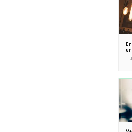
En
en
11.
Va