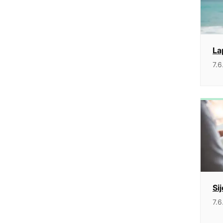
La
7.6
Si
7.6