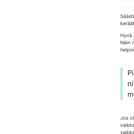
Säästä
keräät
Hyvä 
Näin 
helpo
P
ni
m
Jos o
vaikka
vaikka