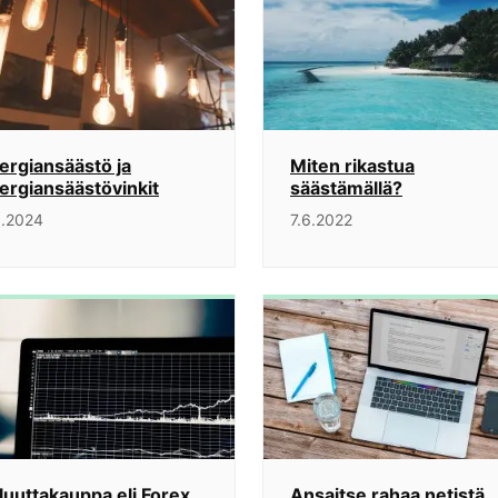
ergiansäästö ja
Miten rikastua
ergiansäästövinkit
säästämällä?
1.2024
7.6.2022
luuttakauppa eli Forex
Ansaitse rahaa netistä