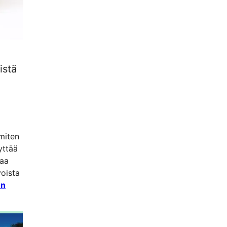
istä
 miten
yttää
taa
voista
ön