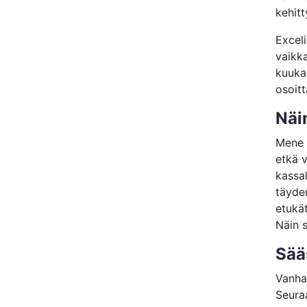
kehitt
Exceli
vaikk
kuukau
osoitt
Näi
Mene k
etkä v
kassal
täyden
etukät
Näin s
Sää
Vanha
Seura