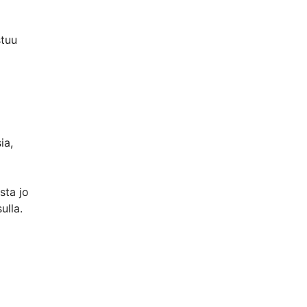
stuu
ia,
sta jo
ulla.