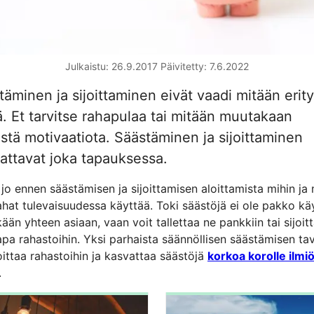
Julkaistu: 26.9.2017
Päivitetty: 7.6.2022
täminen ja sijoittaminen eivät vaadi mitään erity
ä. Et tarvitse rahapulaa tai mitään muutakaan
istä motivaatiota. Säästäminen ja sijoittaminen
attavat joka tapauksessa.
jo ennen säästämisen ja sijoittamisen aloittamista mihin ja
ahat tulevaisuudessa käyttää. Toki säästöjä ei ole pakko kä
ään yhteen asiaan, vaan voit tallettaa ne pankkiin tai sijoit
pa rahastoihin. Yksi parhaista säännöllisen säästämisen ta
oittaa rahastoihin ja kasvattaa säästöjä
korkoa korolle ilmi
.