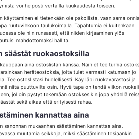
ymistä voi helposti vertailla kuukaudesta toiseen.
n käyttäminen ei tietenkään ole pakollista, vaan sama onni
apa ruutuvihkoon taulukoimalla. Tapahtumia ei kuitenkaan
dessa ole niin runsaasti, että niiden kirjaaminen ylös
autuisi mahdottomaksi hallita.
n säästät ruokaostoksilla
auppaan aina ostoslistan kanssa. Näin et tee turhia ostoks
arsinkaan heräteostoksia, joita tulet varmasti katumaan jo
la. Tee ostoslistasi huolellisesti. Käy läpi ruokavarastosi ja
nä niitä puuttuvilta osin. Hyvä tapa on tehdä viikon ruokali
een, jolloin pystyt tekemään ostoksesikin jopa yhdellä reiss
äästät sekä aikaa että erityisesti rahaa.
stäminen kannattaa aina
n sanonnan mukaanhan säästäminen kannattaa aina.
avassa muutamia seikkoja, miksi säästäminen tosiaankin