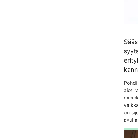
Sääs
syyt
erity
kann
Pohdi 
aiot r
mihink
vaikka
on sij
avulla