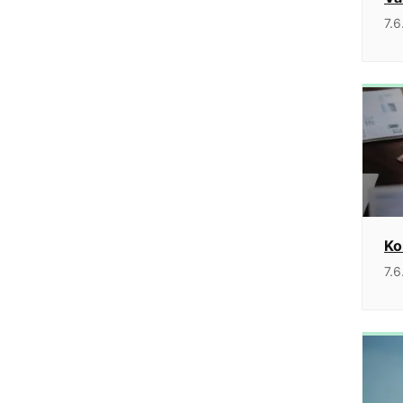
7.6
Ko
7.6