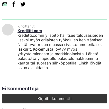
S
F
T
ä
a
w
h
c
i
k
e
t
Kirjoittanut:
ö
b
t
Krediitti.com
p
o
e
Krediitti.comin ylläpito hallitsee talousasioiden
o
o
r
lisäksi myös erilaisten työkalujen kehittämisen.
Näitä ovat muun muassa sivustomme erilaiset
s
k
laskurit. Kokemusta löytyy myös
t
yritystoiminnasta ja markkinoinnista. Lähetä
i
palautetta ylläpidolle palautelomakkeemme
kautta tai suoraan sähköpostilla. Linkit löydät
sivun alalaidasta.
Ei kommentteja
Kirjoita kommentti