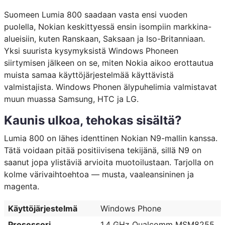
Suomeen Lumia 800 saadaan vasta ensi vuoden
puolella, Nokian keskittyessä ensin isompiin markkina-
alueisiin, kuten Ranskaan, Saksaan ja Iso-Britanniaan.
Yksi suurista kysymyksistä Windows Phoneen
siirtymisen jälkeen on se, miten Nokia aikoo erottautua
muista samaa käyttöjärjestelmää käyttävistä
valmistajista. Windows Phonen älypuhelimia valmistavat
muun muassa Samsung, HTC ja LG.
Kaunis ulkoa, tehokas sisältä?
Lumia 800 on lähes identtinen Nokian N9-mallin kanssa.
Tätä voidaan pitää positiivisena tekijänä, sillä N9 on
saanut jopa ylistäviä arvioita muotoilustaan. Tarjolla on
kolme värivaihtoehtoa — musta, vaaleansininen ja
magenta.
Käyttöjärjestelmä
Windows Phone
Prosessori
1,4 GHz Qualcomm MSM8255