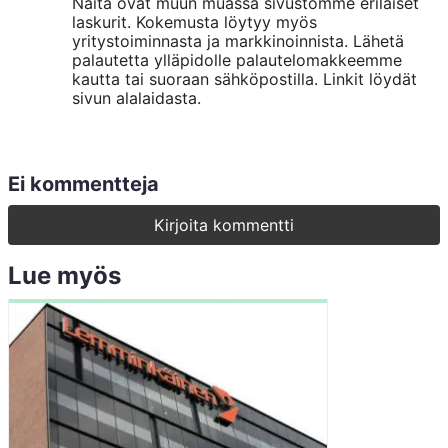
Näitä ovat muun muassa sivustomme erilaiset
s
k
laskurit. Kokemusta löytyy myös
t
yritystoiminnasta ja markkinoinnista. Lähetä
i
palautetta ylläpidolle palautelomakkeemme
kautta tai suoraan sähköpostilla. Linkit löydät
sivun alalaidasta.
Ei kommentteja
Kirjoita kommentti
Lue myös