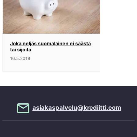
Joka neljäs suomalainen ei säästä
tai sijoita
16.5.2018
asiakaspalvelu@krediitti.com