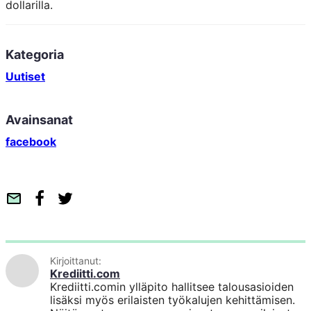
dollarilla.
Kategoria
Uutiset
Avainsanat
facebook
S
F
T
ä
a
w
h
c
i
k
e
t
Kirjoittanut:
ö
b
t
Krediitti.com
p
o
e
Krediitti.comin ylläpito hallitsee talousasioiden
o
o
r
lisäksi myös erilaisten työkalujen kehittämisen.