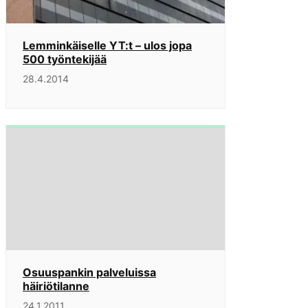
Lemminkäiselle YT:t – ulos jopa
500 työntekijää
28.4.2014
Osuuspankin palveluissa
häiriötilanne
24.1.2011