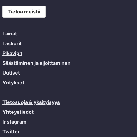
Tietoa meistä
Lainat
Laskurit
Pikavipit
Säästäminen ja sijoittaminen
Uutiset
Yritykset
Tietosuoja & yksityisyys
Yhteystiedot
Instagram
Twitter