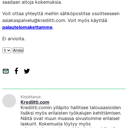
saadaan aitoja kokemuksia.
Voit ottaa yhteyttä meihin sähköpostitse osoitteeseen
asiakaspalvelu@krediitti.com. Voit myös käyttää
palautelomakettamme
.
Ei arvioita.
A
Arvioi
r
v
i
S
F
T
o
ä
a
w
h
c
i
k
e
t
Kirjoittanut:
ö
b
t
Krediitti.com
p
o
e
Krediitti.comin ylläpito hallitsee talousasioiden
o
o
r
lisäksi myös erilaisten työkalujen kehittämisen.
Näitä ovat muun muassa sivustomme erilaiset
s
k
laskurit. Kokemusta löytyy myös
t