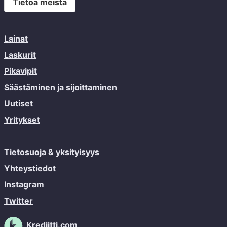
Tietoa meistä
Lainat
Laskurit
Pikavipit
Säästäminen ja sijoittaminen
Uutiset
Yritykset
Tietosuoja & yksityisyys
Yhteystiedot
Instagram
Twitter
Krediitti.com