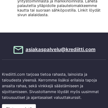
yritystoiminnasta ja markkinoinnista. Lähetä
i
palautetta ylläpidolle palautelomakkeemme
kautta tai suoraan sähköpostilla. Linkit löydät
sivun alalaidasta.
asiakaspalvelu@krediitti.com
Krediitti.com tarjoaa tietoa rahasta, lainoista ja
taloudesta yleensä. Kerromme lisäksi erilaisia tapoja
ansaita rahaa, sekä vinkkejä säästämiseen ja
sijoittamiseen. Sivustoltamme löydät myös uusimmat
talousuutiset ja ajantasaiset valuuttakurssit.