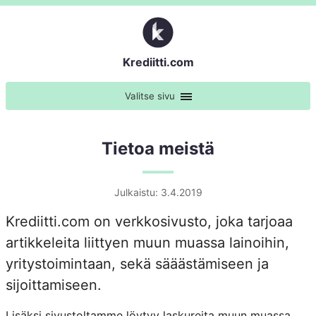
Krediitti.com
Valitse sivu
Tietoa meistä
Julkaistu: 3.4.2019
Krediitti.com on verkkosivusto, joka tarjoaa
artikkeleita liittyen muun muassa lainoihin,
yritystoimintaan, sekä sääästämiseen ja
sijoittamiseen.
Lisäksi sivustoltamme löytyy laskureita muun muassa